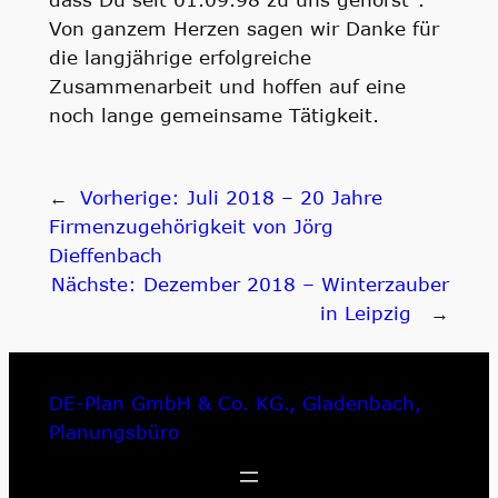
Von ganzem Herzen sagen wir Danke für
die langjährige erfolgreiche
Zusammenarbeit und hoffen auf eine
noch lange gemeinsame Tätigkeit.
←
Vorherige:
Juli 2018 – 20 Jahre
Firmenzugehörigkeit von Jörg
Dieffenbach
Nächste:
Dezember 2018 – Winterzauber
in Leipzig
→
DE-Plan GmbH & Co. KG., Gladenbach,
Planungsbüro