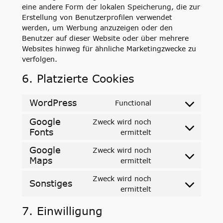
eine andere Form der lokalen Speicherung, die zur
Erstellung von Benutzerprofilen verwendet
werden, um Werbung anzuzeigen oder den
Benutzer auf dieser Website oder über mehrere
Websites hinweg für ähnliche Marketingzwecke zu
verfolgen.
6. Platzierte Cookies
WordPress
Functional
Consent
to
Google
Zweck wird noch
service
Fonts
Consent
ermittelt
wordpress
to
Google
Zweck wird noch
service
Maps
Consent
ermittelt
google-
to
fonts
Zweck wird noch
service
Sonstiges
Consent
ermittelt
google-
to
maps
7. Einwilligung
service
sonstiges