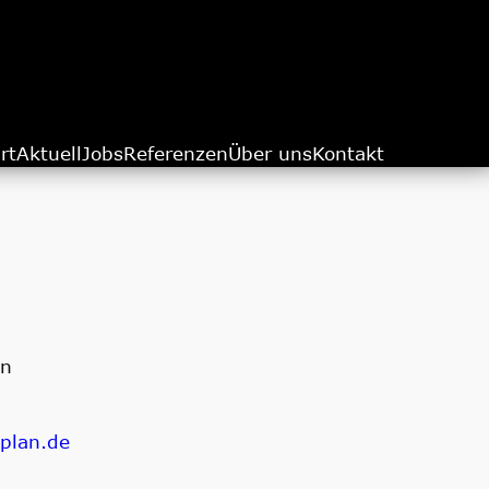
rt
Aktuell
Jobs
Referenzen
Über uns
Kontakt
en
plan.de