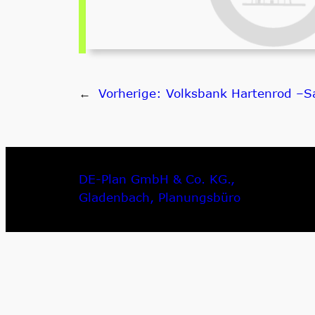
←
Vorherige:
Volksbank Hartenrod –S
DE-Plan GmbH & Co. KG.,
Gladenbach, Planungsbüro