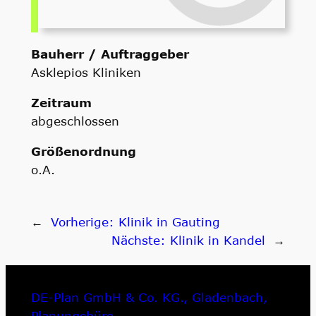
Bauherr / Auftraggeber
Asklepios Kliniken
Zeitraum
abgeschlossen
Größenordnung
o.A.
←
Vorherige:
Klinik in Gauting
Nächste:
Klinik in Kandel
→
DE-Plan GmbH & Co. KG., Gladenbach,
Planungsbüro