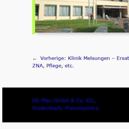
←
Vorherige:
Klinik Melsungen – Ersa
ZNA, Pflege, etc.
DE-Plan GmbH & Co. KG.,
Gladenbach, Planungsbüro