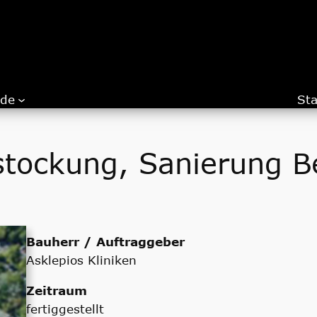
.de
Sta
fstockung, Sanierung B
Bauherr / Auftraggeber
Asklepios Kliniken
Zeitraum
fertiggestellt