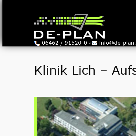
Zum
Inhalt
springen
06462 / 91520-0
info@de-plan
Klinik Lich – Au