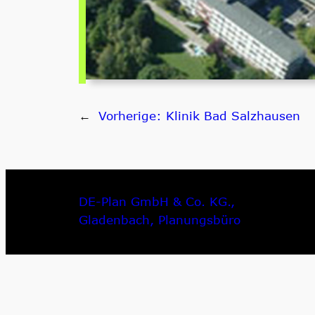
←
Vorherige:
Klinik Bad Salzhausen
DE-Plan GmbH & Co. KG.,
Gladenbach, Planungsbüro