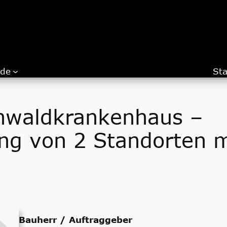
.de
Sta
hwaldkrankenhaus –
g von 2 Standorten m
Bauherr / Auftraggeber