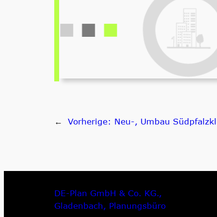
←
Vorherige:
Neu-, Umbau Südpfalzkl
DE-Plan GmbH & Co. KG.,
Gladenbach, Planungsbüro