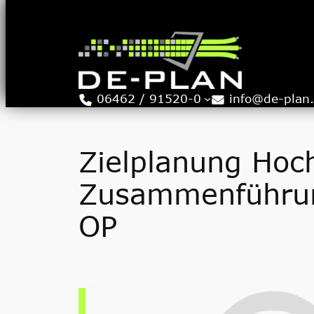
Zum
Inhalt
springen
06462 / 91520-0
info@de-plan
Zielplanung Hoc
Zusammenführun
OP