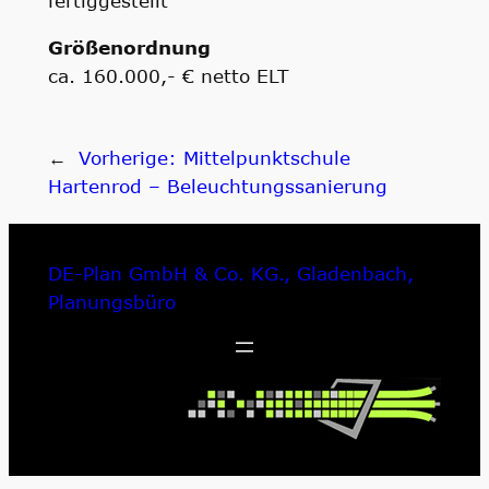
fertiggestellt
Größenordnung
ca. 160.000,- € netto ELT
←
Vorherige:
Mittelpunktschule
Hartenrod – Beleuchtungssanierung
DE-Plan GmbH & Co. KG., Gladenbach,
Planungsbüro