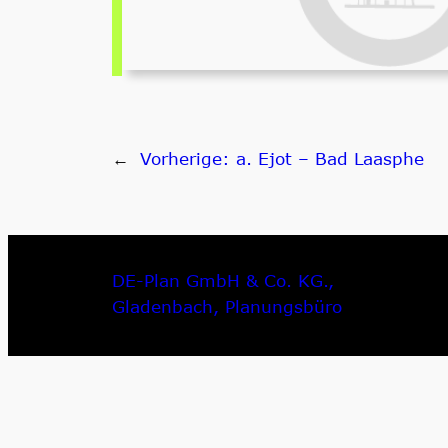
←
Vorherige:
a. Ejot – Bad Laasphe
DE-Plan GmbH & Co. KG.,
Gladenbach, Planungsbüro