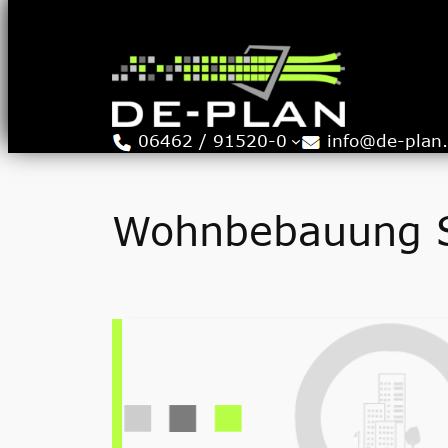
Zum
Inhalt
springen
06462 / 91520-0
info@de-plan
Wohnbebauung S