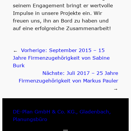
seinem Engagement bringt er wertvolle
Impulse in unsere Projekte ein. Wir
freuen uns, ihn an Bord zu haben und
auf eine erfolgreiche Zusammenarbeit!
←
Vorherige:
September 2015 – 15
Jahre Firmenzugehörigkeit von Sabine
Burk
Nächste:
Juli 2017 – 25 Jahre
Firmenzugehörigkeit von Markus Pauler
→
DE-Plan GmbH & Co. KG., Gladenbach,
Planungsbüro