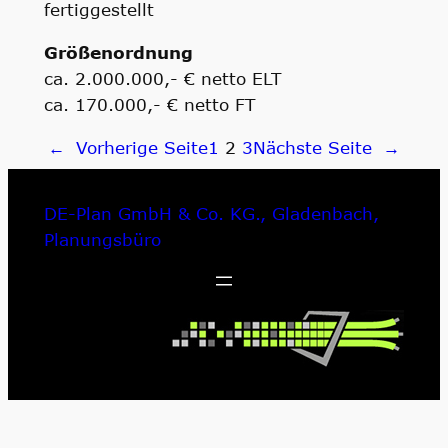
fertiggestellt
Größenordnung
ca. 2.000.000,- € netto ELT
ca. 170.000,- € netto FT
←
Vorherige Seite
1
2
3
Nächste Seite
→
DE-Plan GmbH & Co. KG., Gladenbach,
Planungsbüro