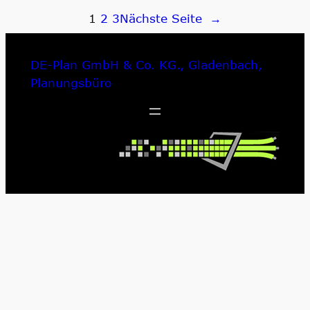
1
2
3
Nächste Seite
→
DE-Plan GmbH & Co. KG., Gladenbach,
Planungsbüro