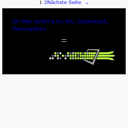
1
2
Nächste Seite
→
DE-Plan GmbH & Co. KG., Gladenbach,
Planungsbüro