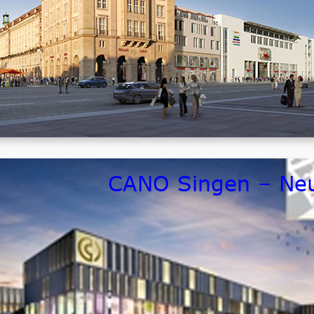
Größenordnung
ca. 4.000.000,- € netto ELT
CANO Singen – Ne
Bauherr / Auftraggeber
ECE Hamburg
Zeitraum
fertiggestellt