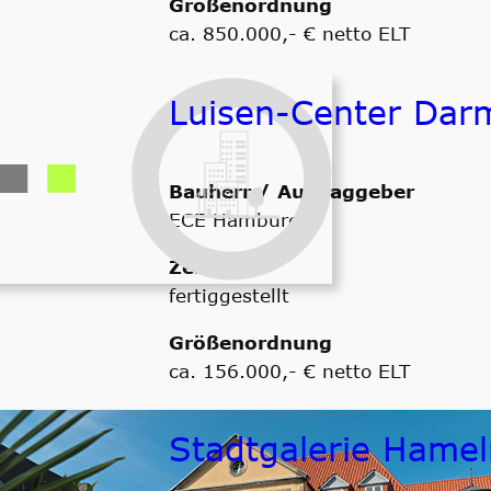
Größenordnung
ca. 850.000,- € netto ELT
Luisen-Center Dar
Bauherr / Auftraggeber
ECE Hamburg
Zeitraum
fertiggestellt
Größenordnung
ca. 156.000,- € netto ELT
Stadtgalerie Hamel