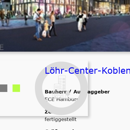
Größenordnung
ca. 5.000.000,- € netto ELT
Löhr-Center-Koble
Bauherr / Auftraggeber
ECE Hamburg
Zeitraum
fertiggestellt