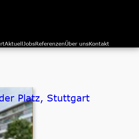
rt
Aktuell
Jobs
Referenzen
Über uns
Kontakt
er Platz, Stuttgart