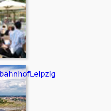
ahnhofLeipzig –