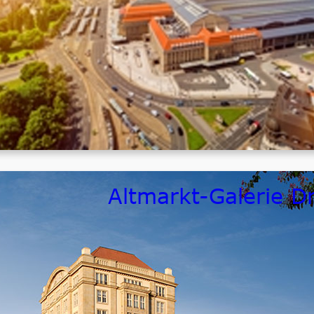
Zeitraum
fertiggestellt
Größenordnung
ca. 1.500.000,- € netto ELT
Altmarkt-Galerie D
Bauherr / Auftraggeber
ECE Hamburg
Zeitraum
fertiggestellt