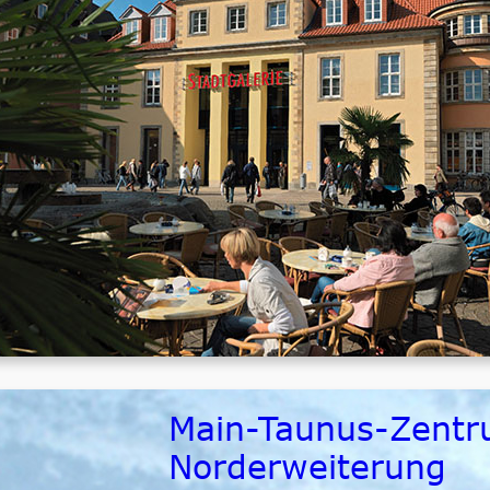
Bauherr / Auftraggeber
ECE Hamburg
Zeitraum
fertiggestellt
Größenordnung
ca. 4.500.000,- € netto ELT
Main-Taunus-Zentr
Norderweiterung