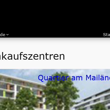
.de
Sta
nkaufszentren
Quartier am Mailänd
Bauherr / Auftraggeber
ECE Hamburg