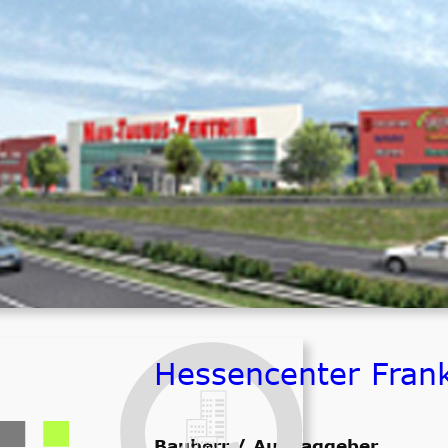
Bauherr / Auftraggeber
ECE Hamburg
Zeitraum
fertiggestellt
Größenordnung
ca. 3.000.000,- € netto ELT
Hessencenter Frank
Bauherr / Auftraggeber