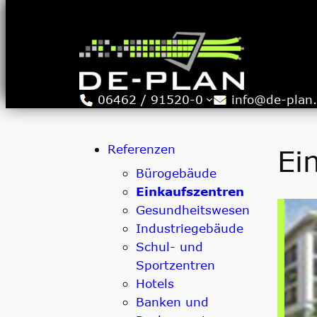
Zum
Inhalt
springen
06462 / 91520-0
info@de-plan
Referenzen
Ei
Bürogebäude
Einkaufszentren
Gesundheitswesen
Industriegebäude
Schul- und
Sportzentren
Hotels
Banken und