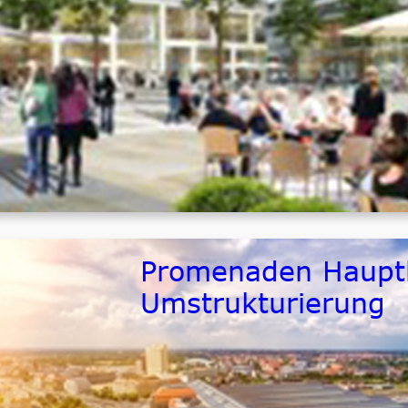
Zeitraum
fertiggestellt
Größenordnung
ca. 9.500.000,- € netto ELT
Promenaden Hauptb
Umstrukturierung
Bauherr / Auftraggeber
ECE Hamburg