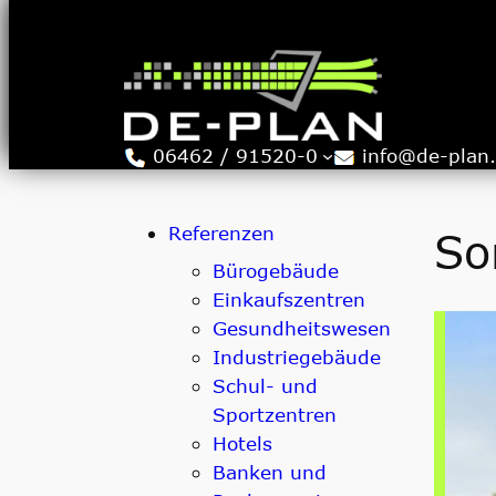
Zum
Inhalt
springen
06462 / 91520-0
info@de-plan
Referenzen
So
Bürogebäude
Einkaufszentren
Gesundheitswesen
Industriegebäude
Schul- und
Sportzentren
Hotels
Banken und