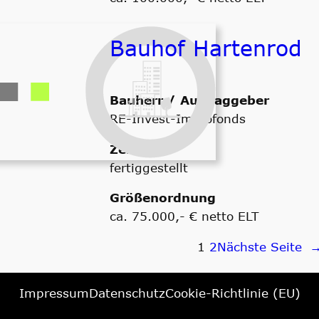
Bauhof Hartenrod
Bauherr / Auftraggeber
RE-Invest-Immofonds
Zeitraum
fertiggestellt
Größenordnung
ca. 75.000,- € netto ELT
1
2
Nächste Seite
Impressum
Datenschutz
Cookie-Richtlinie (EU)