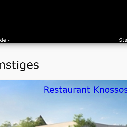
.de
Sta
nstiges
Restaurant Knossos
Bauherr / Auftraggeber
Fa. Roth Energielieferant