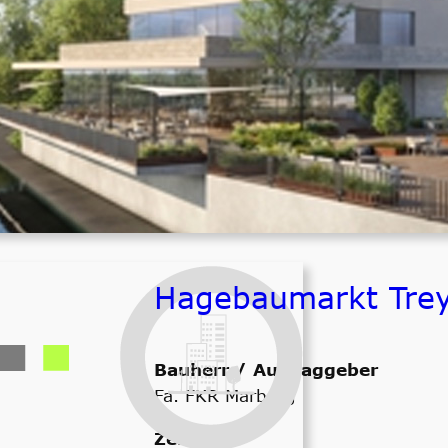
Zeitraum
fertiggestellt
Größenordnung
ca. 550.000,- € netto ELT
Hagebaumarkt Tre
Bauherr / Auftraggeber
Fa. FKR Marburg
Zeitraum