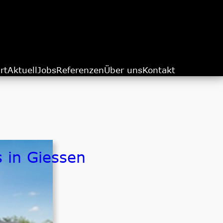
rt
Aktuell
Jobs
Referenzen
Über uns
Kontakt
 in Giessen