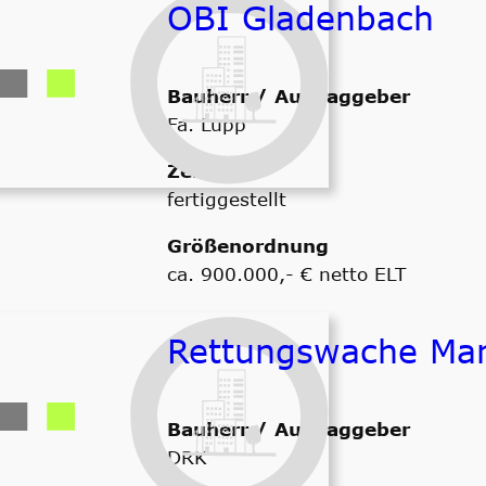
OBI Gladenbach
Bauherr / Auftraggeber
Fa. Lupp
Zeitraum
fertiggestellt
Größenordnung
ca. 900.000,- € netto ELT
Rettungswache Ma
Bauherr / Auftraggeber
DRK