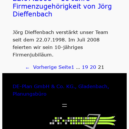
Firmenzugehörigkeit von Jörg
Dieffenbach
Jörg Dieffenbach verstärkt unser Team
seit dem 22.07.1998. Im Juli 2008
feierten wir sein 10-jähriges
Firmenjubiläum.
←
Vorherige Seite
1
…
19
20
21
DE-Plan GmbH & Co. KG., Gladenbach,
Planungsbüro