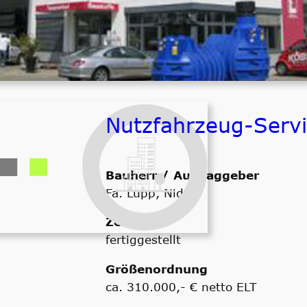
ca. 160.000,- € netto ELT
Nutzfahrzeug-Serv
Bauherr / Auftraggeber
Fa. Lupp, Nidda
Zeitraum
fertiggestellt
Größenordnung
ca. 310.000,- € netto ELT