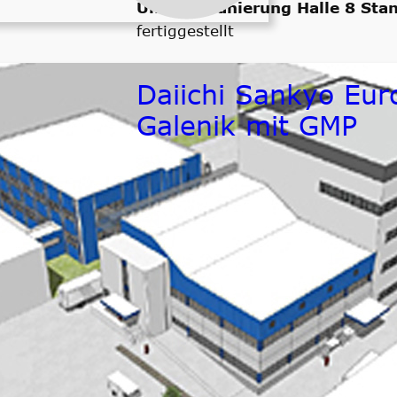
Umbau/Sanierung Halle 8 Sta
fertiggestellt
Daiichi Sankyo Eur
Galenik mit GMP
Bauherr / Auftraggeber
Daiichi Sankyo Europe
Zeitraum
fertiggestellt
Größenordnung
ca. 1.500.000,- € netto ELT