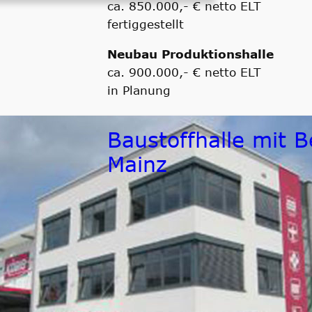
ca. 850.000,- € netto ELT
fertiggestellt
Neubau Produktionshalle
ca. 900.000,- € netto ELT
in Planung
Baustoffhalle mit 
Mainz
Bauherr / Auftraggeber
Fa. Faber & Schnepp
Zeitraum
fertiggestellt
Größenordnung