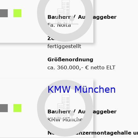
Bauherr / Auftraggeber
Fa. Nolta
Zeitraum
fertiggestellt
Größenordnung
ca. 360.000,- € netto ELT
KMW München
Bauherr / Auftraggeber
KMW München
Neubau Panzermontagehalle u