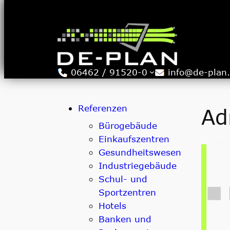
Zum
Inhalt
springen
06462 / 91520-0
info@de-plan
Referenzen
Ad
Bürogebäude
Einkaufszentren
Gesundheitswesen
Industriegebäude
Schul- und
Sportzentren
Hotels
Banken und