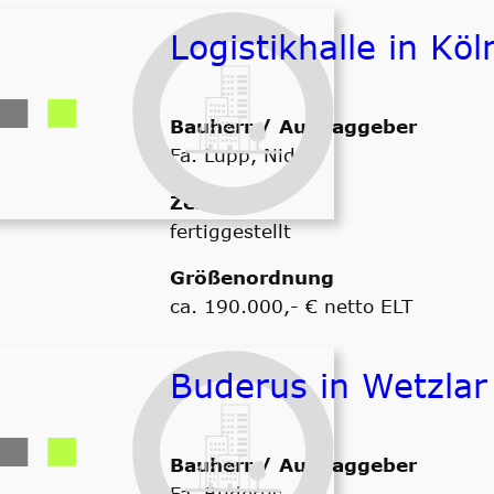
Logistikhalle in Köl
Bauherr / Auftraggeber
Fa. Lupp, Nidda
Zeitraum
fertiggestellt
Größenordnung
ca. 190.000,- € netto ELT
Buderus in Wetzlar
Bauherr / Auftraggeber
Fa. Buderus