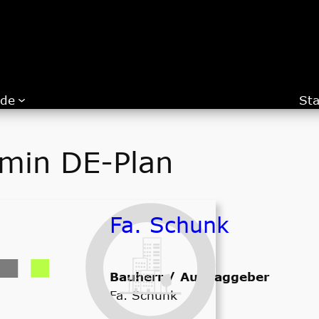
.de
Sta
min DE-Plan
Fa. Schunk
Bauherr / Auftraggeber
Fa. Schunk